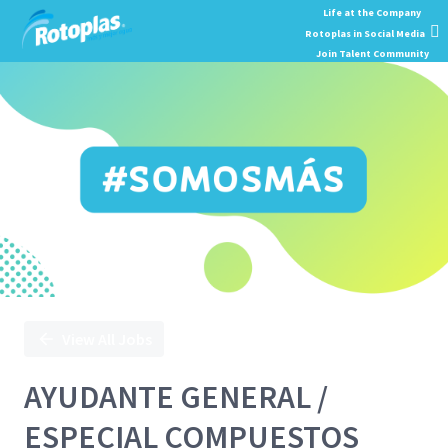
Single
Position
View All Jobs
AYUDANTE GENERAL /
ESPECIAL COMPUESTOS