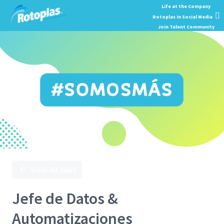
Single
Position
View All Jobs
Jefe de Datos &
Automatizaciones